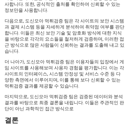
사합니다. 또한, 공식적인 출처를 확인하여 신뢰할 수 있는
정보만을 사용합니다.
다음으로, 도신모아 먹튀검증 팀은 각 사이트의 보안 시스템
과 결제 시스템 등을 자세하게 분석하여 취약점 여부를 판단
합니다. 이들은 최신 보안 기술 및 암호화 방식에 대한 지식
을 바탕으로 각각의 요소들을 철저하게 검증하며, 이러한 접
근 방식으로 많은 사람들이 신뢰하는 결과를 도출해 내고 있
습니다.
더 나아가, 도신모아 먹튀검증 팀은 이용자들의 입장에서 게
임 사이트를 사용해보며 사용자 경험을 평가합니다. 이는 각
사이트의 인터페이스, 시스템 안정성 및 서비스 수준 등 다
양한 측면에서 이루어지며, 이를 통해 보다 신뢰할 수 있는
먹튀검증 결과를 제공할 수 있습니다.
마지막으로, 도신모아 먹튀검증 팀은 검증된 데이터와 분석
결과를 바탕으로 최종 결론을 내립니다. 이들은 주관적인 판
단이 아닌 과학적인 접근 방식으로
결론