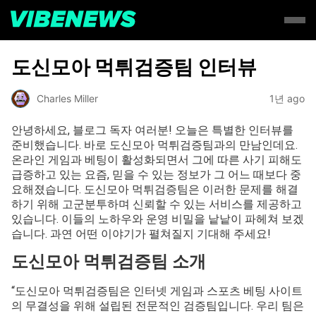
도신모아 먹튀검증팀 인터뷰
Charles Miller
1년 ago
안녕하세요, 블로그 독자 여러분! 오늘은 특별한 인터뷰를
준비했습니다. 바로 도신모아 먹튀검증팀과의 만남인데요.
온라인 게임과 베팅이 활성화되면서 그에 따른 사기 피해도
급증하고 있는 요즘, 믿을 수 있는 정보가 그 어느 때보다 중
요해졌습니다. 도신모아 먹튀검증팀은 이러한 문제를 해결
하기 위해 고군분투하며 신뢰할 수 있는 서비스를 제공하고
있습니다. 이들의 노하우와 운영 비밀을 낱낱이 파헤쳐 보겠
습니다. 과연 어떤 이야기가 펼쳐질지 기대해 주세요!
도신모아 먹튀검증팀 소개
“도신모아 먹튀검증팀은 인터넷 게임과 스포츠 베팅 사이트
의 무결성을 위해 설립된 전문적인 검증팀입니다. 우리 팀은