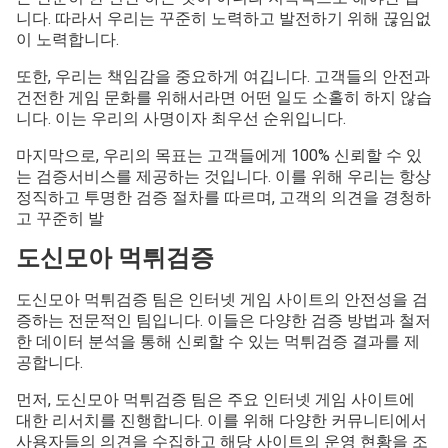
니다. 따라서 우리는 꾸준히 노력하고 발전하기 위해 끊임없
이 노력합니다.
또한, 우리는 책임감을 중요하게 여깁니다. 고객들의 안전과
건전한 게임 문화를 위해서라면 어떤 일도 소홀히 하지 않습
니다. 이는 우리의 사명이자 최우선 순위입니다.
마지막으로, 우리의 목표는 고객들에게 100% 신뢰할 수 있
는 검증서비스를 제공하는 것입니다. 이를 위해 우리는 항상
정직하고 투명한 검증 절차를 따르며, 고객의 의견을 경청하
고 꾸준히 발
도신모아 먹튀검증
도신모아 먹튀검증 팀은 인터넷 게임 사이트의 안전성을 검
증하는 전문적인 팀입니다. 이들은 다양한 검증 방법과 철저
한 데이터 분석을 통해 신뢰할 수 있는 먹튀검증 결과를 제
공합니다.
먼저, 도신모아 먹튀검증 팀은 주요 인터넷 게임 사이트에
대한 리서치를 진행합니다. 이를 위해 다양한 커뮤니티에서
사용자들의 의견을 수집하고 해당 사이트의 운영 현황을 조