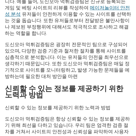
니다. 예를 들어, 도신모아 먹튀검증팀은 신규로 등록되는
게임 및 베팅 사이트의 리뷰를 작성하여
메이저놀이터 안전
성 분석
유저들이 안전하게 이용할 수 있는 사이트를 선택하
는 것을 돕습니다. 또한 유저들로부터 전달받은 불만사항이
나 제보된 부정행위에 대해서도 적극적으로 조사하고 해결
하는 역할을 합니다.
도신모아 먹튀검증팀은 굉장히 전문적인 팀으로 구성되어
있으며, 다양한 검증 기준과 철저한 절차를 통해 사이트를
심층적으로 분석합니다. 이는 유저들의 안전을 최우선으로
생각하기 때문입니다. 또한 도신모아 먹튀검증팀은 매일 정
기적으로 사이트를 모니터링하고, 발생 가능한 문제들을 예
방하는데 필요한 대처 방안을 마련
신뢰할 수 있는 정보를 제공하기 위한
노력과 방법
신뢰할 수 있는 정보를 제공하기 위한 노력과 방법
도신모아 먹튀검증팀은 항상 신뢰할 수 있는 정보를 제공하
기 위해 최선을 다하고 있습니다. 우리 팀은 엄격한 검증 절
차를 거쳐서 사이트의 안전성과 신뢰성을 파악하여 사용자