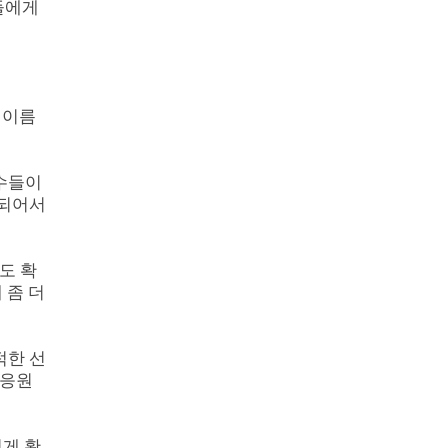
들에게
 이름
선수들이
공되어서
도 확
 좀 더
적한 선
 응원
쉽게 확