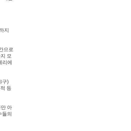
기까지
시간으로
까지 모
 세리에
야구)
적 등
뿐만 아
선수들의