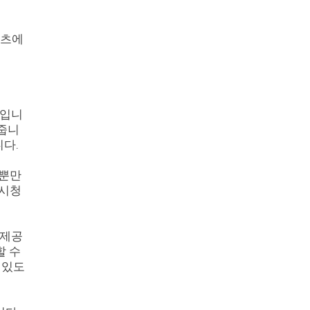
포츠에
능입니
해줍니
니다.
 뿐만
 시청
 제공
할 수
 있도