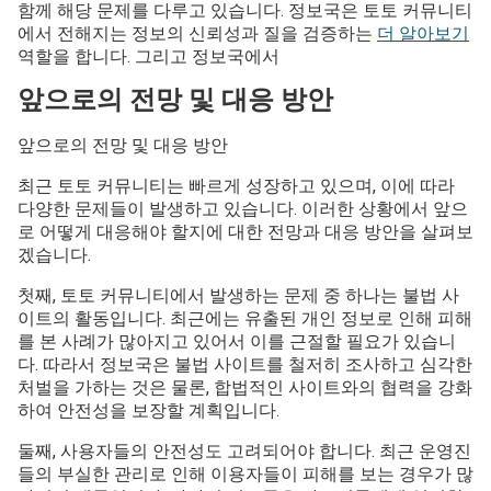
함께 해당 문제를 다루고 있습니다. 정보국은 토토 커뮤니티
에서 전해지는 정보의 신뢰성과 질을 검증하는
더 알아보기
역할을 합니다. 그리고 정보국에서
앞으로의 전망 및 대응 방안
앞으로의 전망 및 대응 방안
최근 토토 커뮤니티는 빠르게 성장하고 있으며, 이에 따라
다양한 문제들이 발생하고 있습니다. 이러한 상황에서 앞으
로 어떻게 대응해야 할지에 대한 전망과 대응 방안을 살펴보
겠습니다.
첫째, 토토 커뮤니티에서 발생하는 문제 중 하나는 불법 사
이트의 활동입니다. 최근에는 유출된 개인 정보로 인해 피해
를 본 사례가 많아지고 있어서 이를 근절할 필요가 있습니
다. 따라서 정보국은 불법 사이트를 철저히 조사하고 심각한
처벌을 가하는 것은 물론, 합법적인 사이트와의 협력을 강화
하여 안전성을 보장할 계획입니다.
둘째, 사용자들의 안전성도 고려되어야 합니다. 최근 운영진
들의 부실한 관리로 인해 이용자들이 피해를 보는 경우가 많