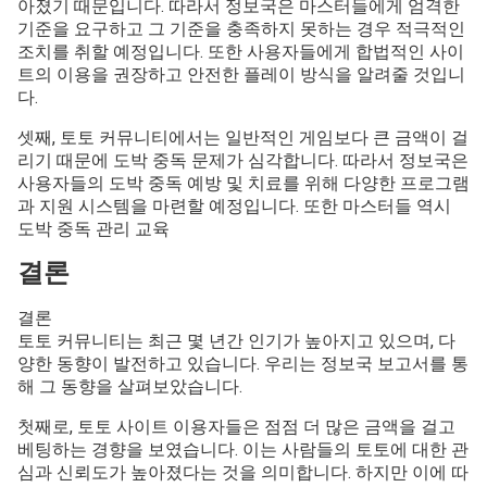
아졌기 때문입니다. 따라서 정보국은 마스터들에게 엄격한
기준을 요구하고 그 기준을 충족하지 못하는 경우 적극적인
조치를 취할 예정입니다. 또한 사용자들에게 합법적인 사이
트의 이용을 권장하고 안전한 플레이 방식을 알려줄 것입니
다.
셋째, 토토 커뮤니티에서는 일반적인 게임보다 큰 금액이 걸
리기 때문에 도박 중독 문제가 심각합니다. 따라서 정보국은
사용자들의 도박 중독 예방 및 치료를 위해 다양한 프로그램
과 지원 시스템을 마련할 예정입니다. 또한 마스터들 역시
도박 중독 관리 교육
결론
결론
토토 커뮤니티는 최근 몇 년간 인기가 높아지고 있으며, 다
양한 동향이 발전하고 있습니다. 우리는 정보국 보고서를 통
해 그 동향을 살펴보았습니다.
첫째로, 토토 사이트 이용자들은 점점 더 많은 금액을 걸고
베팅하는 경향을 보였습니다. 이는 사람들의 토토에 대한 관
심과 신뢰도가 높아졌다는 것을 의미합니다. 하지만 이에 따