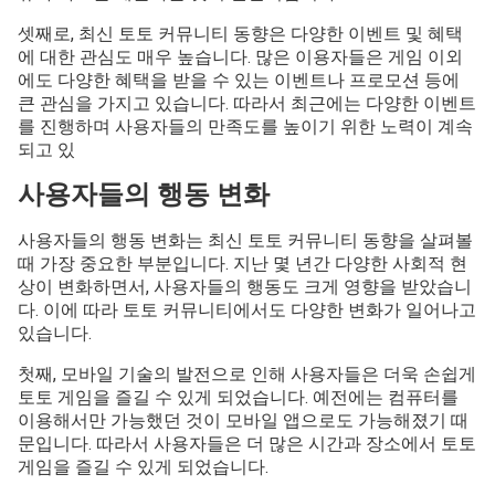
셋째로, 최신 토토 커뮤니티 동향은 다양한 이벤트 및 혜택
에 대한 관심도 매우 높습니다. 많은 이용자들은 게임 이외
에도 다양한 혜택을 받을 수 있는 이벤트나 프로모션 등에
큰 관심을 가지고 있습니다. 따라서 최근에는 다양한 이벤트
를 진행하며 사용자들의 만족도를 높이기 위한 노력이 계속
되고 있
사용자들의 행동 변화
사용자들의 행동 변화는 최신 토토 커뮤니티 동향을 살펴볼
때 가장 중요한 부분입니다. 지난 몇 년간 다양한 사회적 현
상이 변화하면서, 사용자들의 행동도 크게 영향을 받았습니
다. 이에 따라 토토 커뮤니티에서도 다양한 변화가 일어나고
있습니다.
첫째, 모바일 기술의 발전으로 인해 사용자들은 더욱 손쉽게
토토 게임을 즐길 수 있게 되었습니다. 예전에는 컴퓨터를
이용해서만 가능했던 것이 모바일 앱으로도 가능해졌기 때
문입니다. 따라서 사용자들은 더 많은 시간과 장소에서 토토
게임을 즐길 수 있게 되었습니다.